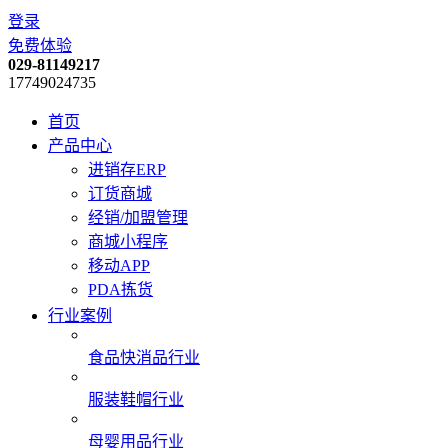
登录
免费体验
029-81149217
17749024735
首页
产品中心
进销存ERP
订货商城
经销/加盟管理
商城小程序
移动APP
PDA拣货
行业案例
食品快消品行业
服装鞋帽行业
母婴用品行业