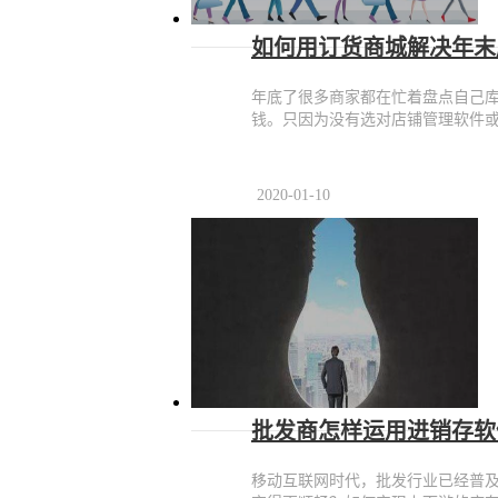
如何用订货商城解决年末
年底了很多商家都在忙着盘点自己
钱。只因为没有选对店铺管理软件或
2020-01-10
批发商怎样运用进销存软
移动互联网时代，批发行业已经普