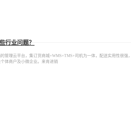
些行业问题？
的管理云平台，集订货商城+WMS+TMS+司机为一体，配送实用性很强
类个体商户及小微企业。来肯进销